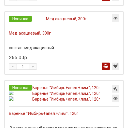
Новинка
Мед акациевый, 300г
состав: мед акациевый...
265.00р.
-
+
Новинка
Варенье "Имбирь+апел.+лим.", 120г