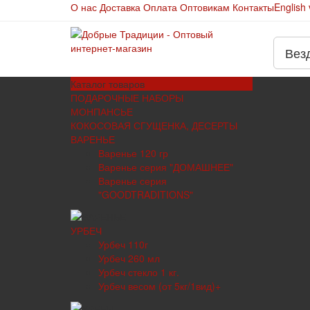
О нас
Доставка
Оплата
Оптовикам
Контакты
English 
Вез
Каталог
товаров
ПОДАРОЧНЫЕ НАБОРЫ
МОНПАНСЬЕ
КОКОСОВАЯ СГУЩЕНКА, ДЕСЕРТЫ
ВАРЕНЬЕ
Варенье 120 гр
Варенье серия "ДОМАШНЕЕ"
Варенье серия
"GOODTRADITIONS"
УРБЕЧ
Урбеч 110г
Урбеч 260 мл
Урбеч стекло 1 кг.
Урбеч весом (от 5кг/1вид)+