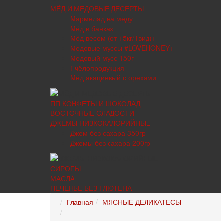
МЁД И МЕДОВЫЕ ДЕСЕРТЫ
Мармелад на меду
Мёд в банках
Мёд весом (от 15кг/1вид)+
Медовые муссы #LOVEHONEY+
Медовый мусс 150г
Пчёлопродукция
Мёд акациевый с орехами
ПП КОНФЕТЫ И ШОКОЛАД
ВОСТОЧНЫЕ СЛАДОСТИ
ДЖЕМЫ НИЗКОКАЛОРИЙНЫЕ
Джем без сахара 350гр
Джемы без сахара 200гр
СИРОПЫ
МАСЛА
ПЕЧЕНЬЕ БЕЗ ГЛЮТЕНА
Главная
МЯСНЫЕ ДЕЛИКАТЕСЫ