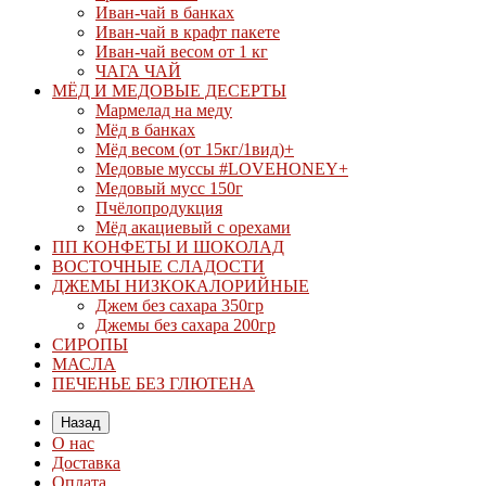
Иван-чай в банках
Иван-чай в крафт пакете
Иван-чай весом от 1 кг
ЧАГА ЧАЙ
МЁД И МЕДОВЫЕ ДЕСЕРТЫ
Мармелад на меду
Мёд в банках
Мёд весом (от 15кг/1вид)+
Медовые муссы #LOVEHONEY+
Медовый мусс 150г
Пчёлопродукция
Мёд акациевый с орехами
ПП КОНФЕТЫ И ШОКОЛАД
ВОСТОЧНЫЕ СЛАДОСТИ
ДЖЕМЫ НИЗКОКАЛОРИЙНЫЕ
Джем без сахара 350гр
Джемы без сахара 200гр
СИРОПЫ
МАСЛА
ПЕЧЕНЬЕ БЕЗ ГЛЮТЕНА
Назад
О нас
Доставка
Оплата