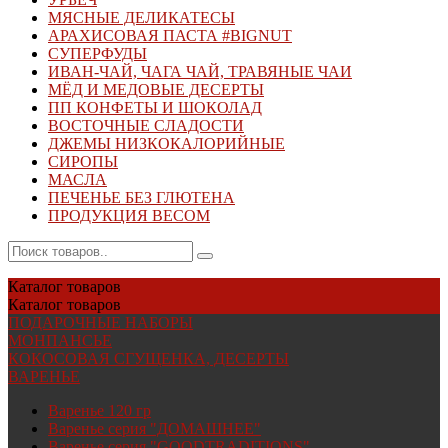
МЯСНЫЕ ДЕЛИКАТЕСЫ
АРАХИСОВАЯ ПАСТА #BIGNUT
СУПЕРФУДЫ
ИВАН-ЧАЙ, ЧАГА ЧАЙ, ТРАВЯНЫЕ ЧАИ
МЁД И МЕДОВЫЕ ДЕСЕРТЫ
ПП КОНФЕТЫ И ШОКОЛАД
ВОСТОЧНЫЕ СЛАДОСТИ
ДЖЕМЫ НИЗКОКАЛОРИЙНЫЕ
СИРОПЫ
МАСЛА
ПЕЧЕНЬЕ БЕЗ ГЛЮТЕНА
ПРОДУКЦИЯ ВЕСОМ
Каталог
товаров
Каталог
товаров
ПОДАРОЧНЫЕ НАБОРЫ
МОНПАНСЬЕ
КОКОСОВАЯ СГУЩЕНКА, ДЕСЕРТЫ
ВАРЕНЬЕ
Варенье 120 гр
Варенье серия "ДОМАШНЕЕ"
Варенье серия "GOODTRADITIONS"