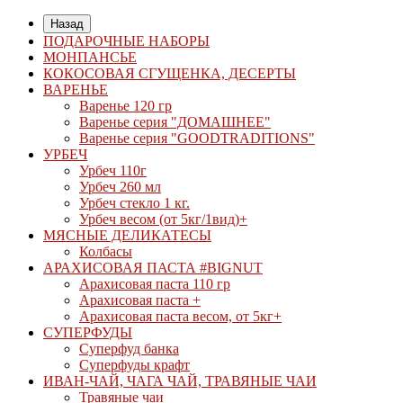
Назад
ПОДАРОЧНЫЕ НАБОРЫ
МОНПАНСЬЕ
КОКОСОВАЯ СГУЩЕНКА, ДЕСЕРТЫ
ВАРЕНЬЕ
Варенье 120 гр
Варенье серия "ДОМАШНЕЕ"
Варенье серия "GOODTRADITIONS"
УРБЕЧ
Урбеч 110г
Урбеч 260 мл
Урбеч стекло 1 кг.
Урбеч весом (от 5кг/1вид)+
МЯСНЫЕ ДЕЛИКАТЕСЫ
Колбасы
АРАХИСОВАЯ ПАСТА #BIGNUT
Арахисовая паста 110 гр
Арахисовая паста +
Арахисовая паста весом, от 5кг+
СУПЕРФУДЫ
Суперфуд банка
Суперфуды крафт
ИВАН-ЧАЙ, ЧАГА ЧАЙ, ТРАВЯНЫЕ ЧАИ
Травяные чаи