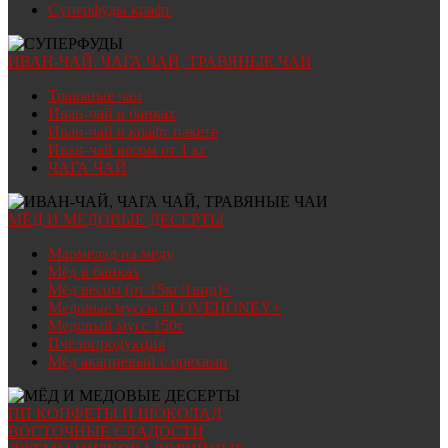
Суперфуды крафт
ИВАН-ЧАЙ, ЧАГА ЧАЙ, ТРАВЯНЫЕ ЧАИ
Травяные чаи
Иван-чай в банках
Иван-чай в крафт пакете
Иван-чай весом от 1 кг
ЧАГА ЧАЙ
МЁД И МЕДОВЫЕ ДЕСЕРТЫ
Мармелад на меду
Мёд в банках
Мёд весом (от 15кг/1вид)+
Медовые муссы #LOVEHONEY+
Медовый мусс 150г
Пчёлопродукция
Мёд акациевый с орехами
ПП КОНФЕТЫ И ШОКОЛАД
ВОСТОЧНЫЕ СЛАДОСТИ