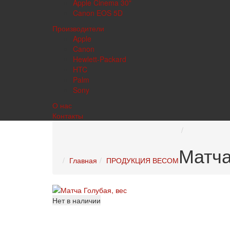
Apple Cinema 30"
Canon EOS 5D
Производители
Apple
Canon
Hewlett-Packard
HTC
Palm
Sony
О нас
Контакты
Матча
Главная
ПРОДУКЦИЯ ВЕСОМ
Нет в наличии