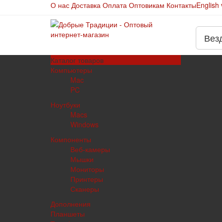
О нас
Доставка
Оплата
Оптовикам
Контакты
English 
Вез
Каталог
товаров
Компьютеры
Mac
PC
Ноутбуки
Macs
Windows
Компоненты
Веб-камеры
Мышки
Мониторы
Принтеры
Сканеры
Дополнения
Планшеты