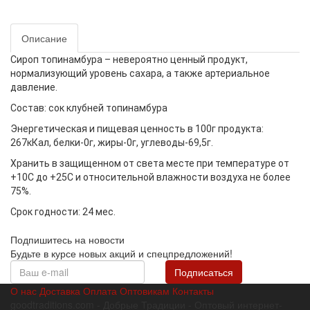
Описание
Сироп топинамбура – невероятно ценный продукт,
нормализующий уровень сахара, а также артериальное
давление.
Состав: сок клубней топинамбура
Энергетическая и пищевая ценность в 100г продукта:
267кКал, белки-0г, жиры-0г, углеводы-69,5г.
Хранить в защищенном от света месте при температуре от
+10С до +25С и относительной влажности воздуха не более
75%.
Срок годности: 24 мес.
Подпишитесь на новости
Будьте в курсе новых акций и спецпредложений!
Подписаться
О нас
Доставка
Оплата
Оптовикам
Контакты
goodtraditions.com - Добрые Традиции - Оптовый интернет-