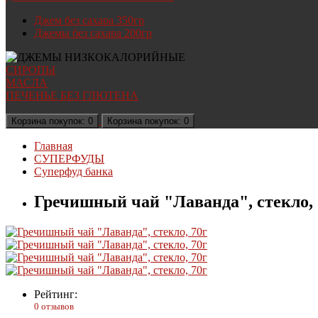
Джем без сахара 350гр
Джемы без сахара 200гр
СИРОПЫ
МАСЛА
ПЕЧЕНЬЕ БЕЗ ГЛЮТЕНА
Корзина
покупок
: 0
Корзина
покупок
: 0
Главная
СУПЕРФУДЫ
Суперфуд банка
Гречишный чай "Лаванда", стекло, 
Рейтинг:
0 отзывов