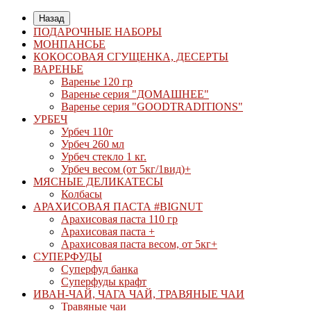
Назад
ПОДАРОЧНЫЕ НАБОРЫ
МОНПАНСЬЕ
КОКОСОВАЯ СГУЩЕНКА, ДЕСЕРТЫ
ВАРЕНЬЕ
Варенье 120 гр
Варенье серия "ДОМАШНЕЕ"
Варенье серия "GOODTRADITIONS"
УРБЕЧ
Урбеч 110г
Урбеч 260 мл
Урбеч стекло 1 кг.
Урбеч весом (от 5кг/1вид)+
МЯСНЫЕ ДЕЛИКАТЕСЫ
Колбасы
АРАХИСОВАЯ ПАСТА #BIGNUT
Арахисовая паста 110 гр
Арахисовая паста +
Арахисовая паста весом, от 5кг+
СУПЕРФУДЫ
Суперфуд банка
Суперфуды крафт
ИВАН-ЧАЙ, ЧАГА ЧАЙ, ТРАВЯНЫЕ ЧАИ
Травяные чаи