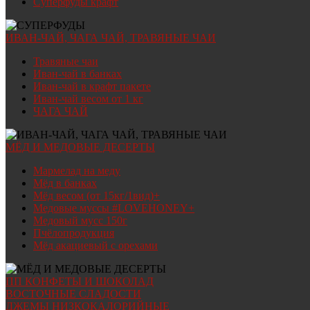
Суперфуды крафт
ИВАН-ЧАЙ, ЧАГА ЧАЙ, ТРАВЯНЫЕ ЧАИ
Травяные чаи
Иван-чай в банках
Иван-чай в крафт пакете
Иван-чай весом от 1 кг
ЧАГА ЧАЙ
МЁД И МЕДОВЫЕ ДЕСЕРТЫ
Мармелад на меду
Мёд в банках
Мёд весом (от 15кг/1вид)+
Медовые муссы #LOVEHONEY+
Медовый мусс 150г
Пчёлопродукция
Мёд акациевый с орехами
ПП КОНФЕТЫ И ШОКОЛАД
ВОСТОЧНЫЕ СЛАДОСТИ
ДЖЕМЫ НИЗКОКАЛОРИЙНЫЕ