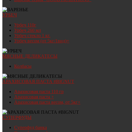
УРБЕЧ
Урбеч 110г
Урбеч 260 мл
Урбеч стекло 1 кг.
Урбеч весом (от 5кг/1вид)+
МЯСНЫЕ ДЕЛИКАТЕСЫ
Колбасы
АРАХИСОВАЯ ПАСТА #BIGNUT
Арахисовая паста 110 гр
Арахисовая паста +
Арахисовая паста весом, от 5кг+
СУПЕРФУДЫ
Суперфуд банка