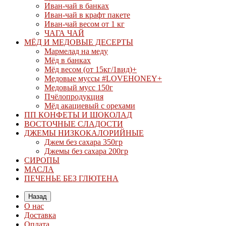
Иван-чай в банках
Иван-чай в крафт пакете
Иван-чай весом от 1 кг
ЧАГА ЧАЙ
МЁД И МЕДОВЫЕ ДЕСЕРТЫ
Мармелад на меду
Мёд в банках
Мёд весом (от 15кг/1вид)+
Медовые муссы #LOVEHONEY+
Медовый мусс 150г
Пчёлопродукция
Мёд акациевый с орехами
ПП КОНФЕТЫ И ШОКОЛАД
ВОСТОЧНЫЕ СЛАДОСТИ
ДЖЕМЫ НИЗКОКАЛОРИЙНЫЕ
Джем без сахара 350гр
Джемы без сахара 200гр
СИРОПЫ
МАСЛА
ПЕЧЕНЬЕ БЕЗ ГЛЮТЕНА
Назад
О нас
Доставка
Оплата