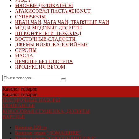
МЯСНЫЕ ДЕЛИКАТЕСЫ
АРАХИСОВАЯ ПАСТА #BIGNUT
СУПЕРФУДЫ
ИВАН-ЧАЙ, ЧАГА ЧАЙ, ТРАВЯНЫЕ ЧАИ
МЁД И МЕДОВЫЕ ДЕСЕРТЫ
ПП КОНФЕТЫ И ШОКОЛАД
ВОСТОЧНЫЕ СЛАДОСТИ
ДЖЕМЫ НИЗКОКАЛОРИЙНЫЕ
СИРОПЫ
МАСЛА
ПЕЧЕНЬЕ БЕЗ ГЛЮТЕНА
ПРОДУКЦИЯ ВЕСОМ
Каталог
товаров
Каталог
товаров
ПОДАРОЧНЫЕ НАБОРЫ
МОНПАНСЬЕ
КОКОСОВАЯ СГУЩЕНКА, ДЕСЕРТЫ
ВАРЕНЬЕ
Варенье 120 гр
Варенье серия "ДОМАШНЕЕ"
Варенье серия "GOODTRADITIONS"