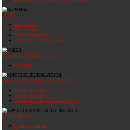
УРБЕЧ
Урбеч 110г
Урбеч 260 мл
Урбеч стекло 1 кг.
Урбеч весом (от 5кг/1вид)+
МЯСНЫЕ ДЕЛИКАТЕСЫ
Колбасы
АРАХИСОВАЯ ПАСТА #BIGNUT
Арахисовая паста 110 гр
Арахисовая паста +
Арахисовая паста весом, от 5кг+
СУПЕРФУДЫ
Суперфуд банка