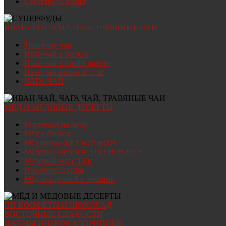
Суперфуды крафт
ИВАН-ЧАЙ, ЧАГА ЧАЙ, ТРАВЯНЫЕ ЧАИ
Травяные чаи
Иван-чай в банках
Иван-чай в крафт пакете
Иван-чай весом от 1 кг
ЧАГА ЧАЙ
МЁД И МЕДОВЫЕ ДЕСЕРТЫ
Мармелад на меду
Мёд в банках
Мёд весом (от 15кг/1вид)+
Медовые муссы #LOVEHONEY+
Медовый мусс 150г
Пчёлопродукция
Мёд акациевый с орехами
ПП КОНФЕТЫ И ШОКОЛАД
ВОСТОЧНЫЕ СЛАДОСТИ
ДЖЕМЫ НИЗКОКАЛОРИЙНЫЕ