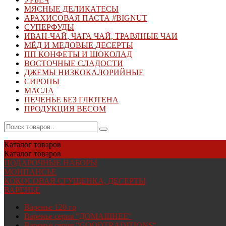
МЯСНЫЕ ДЕЛИКАТЕСЫ
АРАХИСОВАЯ ПАСТА #BIGNUT
СУПЕРФУДЫ
ИВАН-ЧАЙ, ЧАГА ЧАЙ, ТРАВЯНЫЕ ЧАИ
МЁД И МЕДОВЫЕ ДЕСЕРТЫ
ПП КОНФЕТЫ И ШОКОЛАД
ВОСТОЧНЫЕ СЛАДОСТИ
ДЖЕМЫ НИЗКОКАЛОРИЙНЫЕ
СИРОПЫ
МАСЛА
ПЕЧЕНЬЕ БЕЗ ГЛЮТЕНА
ПРОДУКЦИЯ ВЕСОМ
Каталог
товаров
Каталог
товаров
ПОДАРОЧНЫЕ НАБОРЫ
МОНПАНСЬЕ
КОКОСОВАЯ СГУЩЕНКА, ДЕСЕРТЫ
ВАРЕНЬЕ
Варенье 120 гр
Варенье серия "ДОМАШНЕЕ"
Варенье серия "GOODTRADITIONS"