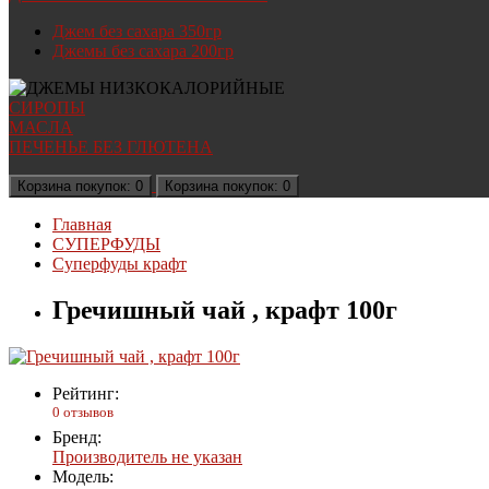
Джем без сахара 350гр
Джемы без сахара 200гр
СИРОПЫ
МАСЛА
ПЕЧЕНЬЕ БЕЗ ГЛЮТЕНА
Корзина
покупок
: 0
Корзина
покупок
: 0
Главная
СУПЕРФУДЫ
Суперфуды крафт
Гречишный чай , крафт 100г
Рейтинг:
0 отзывов
Бренд:
Производитель не указан
Модель: