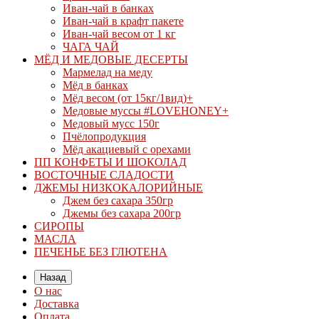
Иван-чай в банках
Иван-чай в крафт пакете
Иван-чай весом от 1 кг
ЧАГА ЧАЙ
МЁД И МЕДОВЫЕ ДЕСЕРТЫ
Мармелад на меду
Мёд в банках
Мёд весом (от 15кг/1вид)+
Медовые муссы #LOVEHONEY+
Медовый мусс 150г
Пчёлопродукция
Мёд акациевый с орехами
ПП КОНФЕТЫ И ШОКОЛАД
ВОСТОЧНЫЕ СЛАДОСТИ
ДЖЕМЫ НИЗКОКАЛОРИЙНЫЕ
Джем без сахара 350гр
Джемы без сахара 200гр
СИРОПЫ
МАСЛА
ПЕЧЕНЬЕ БЕЗ ГЛЮТЕНА
Назад
О нас
Доставка
Оплата