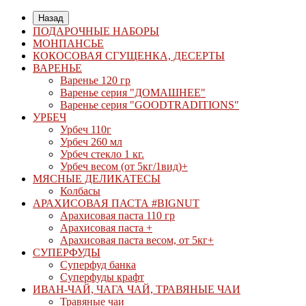
Назад
ПОДАРОЧНЫЕ НАБОРЫ
МОНПАНСЬЕ
КОКОСОВАЯ СГУЩЕНКА, ДЕСЕРТЫ
ВАРЕНЬЕ
Варенье 120 гр
Варенье серия "ДОМАШНЕЕ"
Варенье серия "GOODTRADITIONS"
УРБЕЧ
Урбеч 110г
Урбеч 260 мл
Урбеч стекло 1 кг.
Урбеч весом (от 5кг/1вид)+
МЯСНЫЕ ДЕЛИКАТЕСЫ
Колбасы
АРАХИСОВАЯ ПАСТА #BIGNUT
Арахисовая паста 110 гр
Арахисовая паста +
Арахисовая паста весом, от 5кг+
СУПЕРФУДЫ
Суперфуд банка
Суперфуды крафт
ИВАН-ЧАЙ, ЧАГА ЧАЙ, ТРАВЯНЫЕ ЧАИ
Травяные чаи