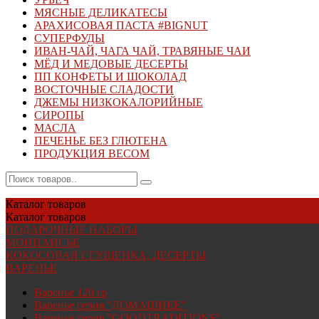
МЯСНЫЕ ДЕЛИКАТЕСЫ
АРАХИСОВАЯ ПАСТА #BIGNUT
СУПЕРФУДЫ
ИВАН-ЧАЙ, ЧАГА ЧАЙ, ТРАВЯНЫЕ ЧАИ
МЁД И МЕДОВЫЕ ДЕСЕРТЫ
ПП КОНФЕТЫ И ШОКОЛАД
ВОСТОЧНЫЕ СЛАДОСТИ
ДЖЕМЫ НИЗКОКАЛОРИЙНЫЕ
СИРОПЫ
МАСЛА
ПЕЧЕНЬЕ БЕЗ ГЛЮТЕНА
ПРОДУКЦИЯ ВЕСОМ
Каталог
товаров
Каталог
товаров
ПОДАРОЧНЫЕ НАБОРЫ
МОНПАНСЬЕ
КОКОСОВАЯ СГУЩЕНКА, ДЕСЕРТЫ
ВАРЕНЬЕ
Варенье 120 гр
Варенье серия "ДОМАШНЕЕ"
Варенье серия "GOODTRADITIONS"