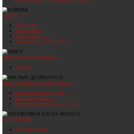
УРБЕЧ
Урбеч 110г
Урбеч 260 мл
Урбеч стекло 1 кг.
Урбеч весом (от 5кг/1вид)+
МЯСНЫЕ ДЕЛИКАТЕСЫ
Колбасы
АРАХИСОВАЯ ПАСТА #BIGNUT
Арахисовая паста 110 гр
Арахисовая паста +
Арахисовая паста весом, от 5кг+
СУПЕРФУДЫ
Суперфуд банка