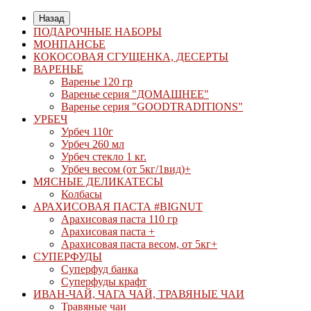
Назад
ПОДАРОЧНЫЕ НАБОРЫ
МОНПАНСЬЕ
КОКОСОВАЯ СГУЩЕНКА, ДЕСЕРТЫ
ВАРЕНЬЕ
Варенье 120 гр
Варенье серия "ДОМАШНЕЕ"
Варенье серия "GOODTRADITIONS"
УРБЕЧ
Урбеч 110г
Урбеч 260 мл
Урбеч стекло 1 кг.
Урбеч весом (от 5кг/1вид)+
МЯСНЫЕ ДЕЛИКАТЕСЫ
Колбасы
АРАХИСОВАЯ ПАСТА #BIGNUT
Арахисовая паста 110 гр
Арахисовая паста +
Арахисовая паста весом, от 5кг+
СУПЕРФУДЫ
Суперфуд банка
Суперфуды крафт
ИВАН-ЧАЙ, ЧАГА ЧАЙ, ТРАВЯНЫЕ ЧАИ
Травяные чаи