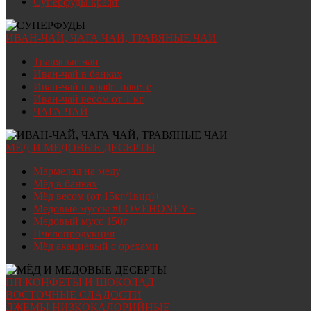
Суперфуды крафт
ИВАН-ЧАЙ, ЧАГА ЧАЙ, ТРАВЯНЫЕ ЧАИ
Травяные чаи
Иван-чай в банках
Иван-чай в крафт пакете
Иван-чай весом от 1 кг
ЧАГА ЧАЙ
МЁД И МЕДОВЫЕ ДЕСЕРТЫ
Мармелад на меду
Мёд в банках
Мёд весом (от 15кг/1вид)+
Медовые муссы #LOVEHONEY+
Медовый мусс 150г
Пчёлопродукция
Мёд акациевый с орехами
ПП КОНФЕТЫ И ШОКОЛАД
ВОСТОЧНЫЕ СЛАДОСТИ
ДЖЕМЫ НИЗКОКАЛОРИЙНЫЕ