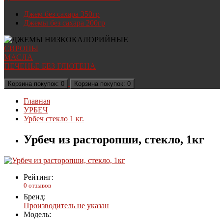
Джем без сахара 350гр
Джемы без сахара 200гр
СИРОПЫ
МАСЛА
ПЕЧЕНЬЕ БЕЗ ГЛЮТЕНА
Корзина
покупок
: 0
Корзина
покупок
: 0
Главная
УРБЕЧ
Урбеч стекло 1 кг.
Урбеч из расторопши, стекло, 1кг
Рейтинг:
0 отзывов
Бренд:
Производитель не указан
Модель: