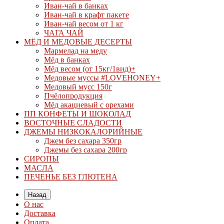
Иван-чай в банках
Иван-чай в крафт пакете
Иван-чай весом от 1 кг
ЧАГА ЧАЙ
МЁД И МЕДОВЫЕ ДЕСЕРТЫ
Мармелад на меду
Мёд в банках
Мёд весом (от 15кг/1вид)+
Медовые муссы #LOVEHONEY+
Медовый мусс 150г
Пчёлопродукция
Мёд акациевый с орехами
ПП КОНФЕТЫ И ШОКОЛАД
ВОСТОЧНЫЕ СЛАДОСТИ
ДЖЕМЫ НИЗКОКАЛОРИЙНЫЕ
Джем без сахара 350гр
Джемы без сахара 200гр
СИРОПЫ
МАСЛА
ПЕЧЕНЬЕ БЕЗ ГЛЮТЕНА
Назад
О нас
Доставка
Оплата